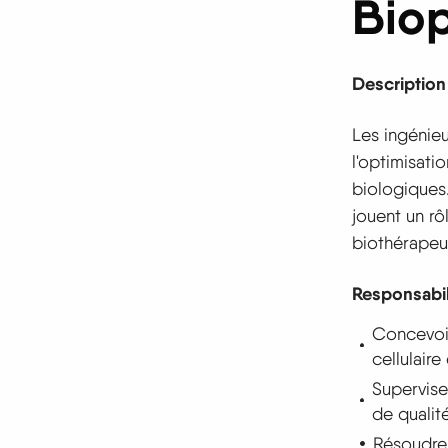
Bio
Description
Les ingénie
l'optimisati
biologiques.
jouent un rôl
biothérapeu
Responsabil
Concevoir
cellulaire 
Supervise
de qualité
Résoudre 