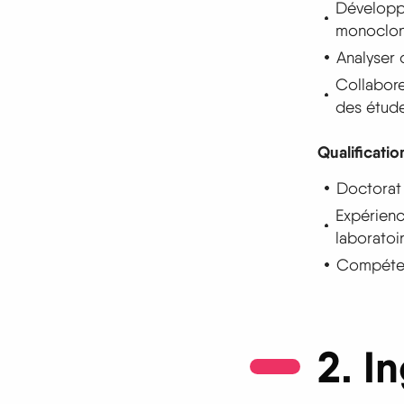
Développe
monoclona
Analyser 
Collabore
des étude
Qualificatio
Doctorat 
Expérienc
laboratoi
Compétenc
2. I