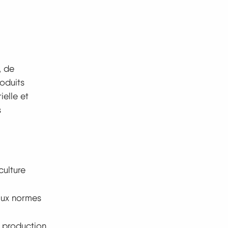
, de
roduits
ielle et
s
culture
 aux normes
 production.