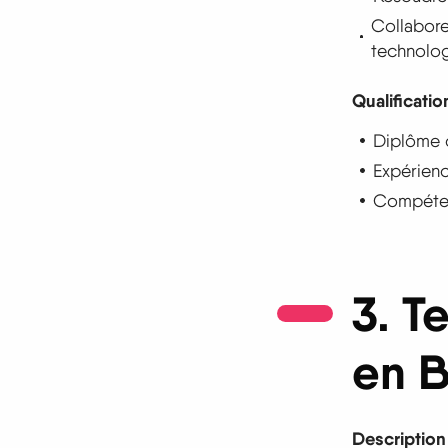
Collabore
technolog
Qualificatio
Diplôme d
Expérienc
Compétenc
3. T
en B
Description