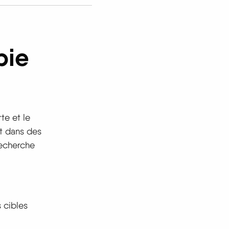
pie
te et le
nt dans des
recherche
 cibles