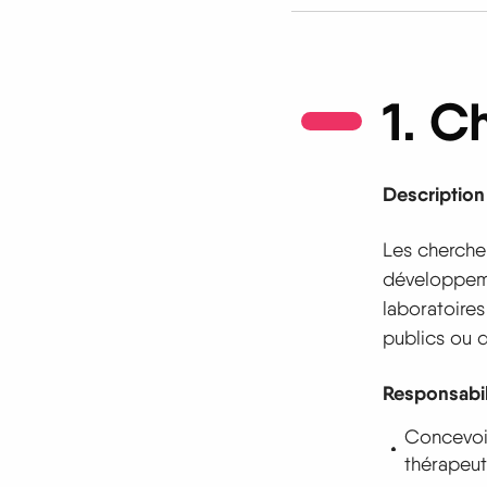
1. C
Description
Les chercheu
développeme
laboratoires
publics ou d
Responsabil
Concevoir
thérapeut