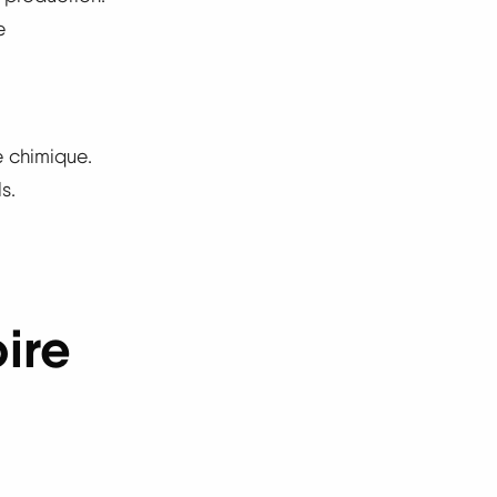
e
e chimique.
s.
.
ire