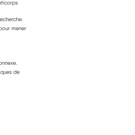
nticorps
recherche.
 pour mener
onnexe.
iques de