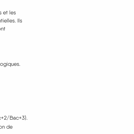
 et les
elles. Ils
ont
ologiques.
c+2/Bac+3).
ion de