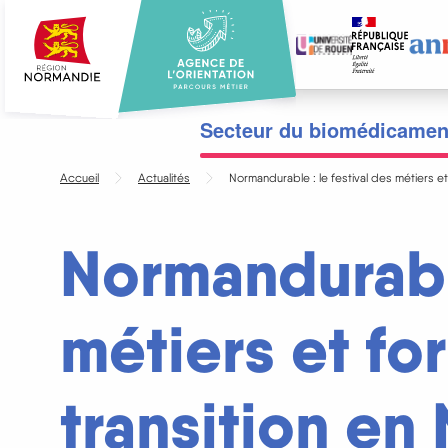
Aller
au
contenu
principal
Menu
Secteur du biomédicamen
principal
Accueil
Actualités
Normandurable : le festival des métiers et
Normandurable
métiers et fo
transition en