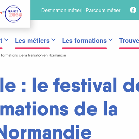
R
Menu
Destination métier
Parcours métier
s
secondaire
t
Les métiers
Les formations
Trouve
 formations de la transition en Normandie
 : le festival d
rmations de la
 Normandie