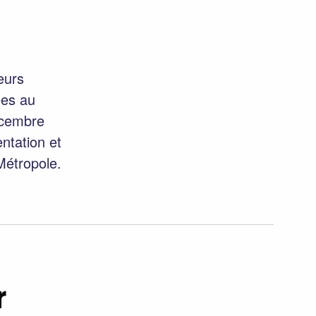
eurs
ées au
écembre
ntation et
Métropole.
r