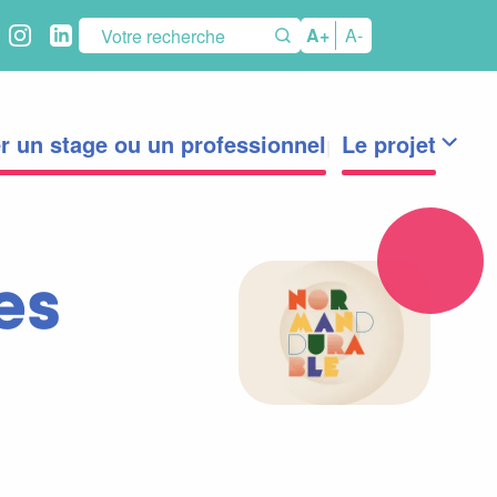
éseaux
A+
A-
ociaux
r un stage ou un professionnel
Le projet
es